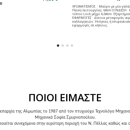
Μηχάνημα για
Αντλίες ROVER Ιταλίας
Κρασιού-Λαδιού-
Πετρελαίου
άνημα για Καψύλια Οριζόντιο.
Αντλίες ROVER Ιταλίας Κρασιού-Λαδ
Πετρελαίου για Μεταγγίσεις..
ΠΟΙΟΙ ΕΙΜΑΣΤΕ
 επαρχία της Αλμωπίας το 1987 από τον πτυχιούχο Τεχνολόγο Μηχαν
Μηχανικό Σοφία Σμυρνοπούλου.
οιείται συνεχόμενα στην ευρύτερη περιοχή του Ν. Πέλλας καθώς και 