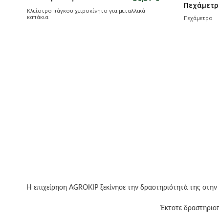
Κλείστρο Χειρός
Θερμικό 
επαγγελματικό
Καψύλια
Κλείστρο Χειρός επαγγελματικό
Θερμικό Μηχ
Η επιχείρηση ΑGROKIP ξεκίνησε την δραστηριότητά της στην
Έκτοτε δραστηριοπ