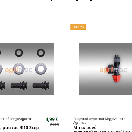
-20,21%
7,25 €
ροτικά Μηχανήματα
Γεωργικά Αγροτικά Μηχανήματα
Agrimac
9,00 €
ι ζεύξης
10 βίδες με παξιμάδι