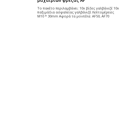
φρέζας
Το πακέτο περιλαμβάνει: 20x βίδες γαλβάνιζέ 20x
γκρόβερ γαλβάνιζέ 20x παξιμάδια ασφαλείας
γαλβάνιζέ Λεπτομέρειες M12 * 35mm Αφορά τα
αλβάνιζέ 10x
μοντέλα: EF85, EF95, EF105, EF115,EF125, EF135
τομέρειες
MF85, MF95, MF105, MF115, MF125, MF135, MF145,
90Pro, RGK90
MF155 FREZA M105, FREZA M115, FREZA M125,
FREZA M135, FREZA M145, FREZA M155 BF90,
BF105, BF125, BF135, BF150, BF160,...