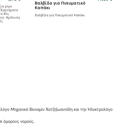
Φιλτραντλία Κρασιού -
Λαδιού
Φιλτραντλία Κρασιού - Λαδιού για Ασφαλές και
Υγιεινό Φιλτράρισμα του Κρασιού ...
ιού-
ολόγο Μηχανικό Βενιαμίν Χατζηϊωαννίδη και την Ηλεκτρολόγο
σε όμορους νομούς.