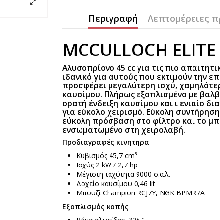
Περιγραφή
Λεπτομέρειες π
MCCULLOCH ELITE 
Αλυσοπρίονο 45 cc για τις πιο απαιτητ
ιδανικό για αυτούς που εκτιμούν την ε
προσφέρει μεγαλύτερη ισχύ, χαμηλότ
καυσίμου. Πλήρως εξοπλισμένο με βαλβί
ορατή ένδειξη καυσίμου και ι ενιαίο δ
για εύκολο χειρισμό. Εύκολη συντήρηση
εύκολη πρόσβαση στο φίλτρο και το μπ
ενσωματωμένο στη χειρολαβή.
Προδιαγραφές κινητήρα
Κυβισμός 45,7 cm³
Ισχύς 2 kW / 2,7 hp
Μέγιστη ταχύτητα 9000 σ.α.λ.
Δοχείο καυσίμου 0,46 lit
Μπουζί Champion RCJ7Y, NGK BPMR7A
Εξοπλισμός κοπής
Βήμα αλυσίδας .325 "