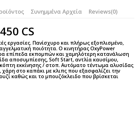
ροϊόντος
Συνημμένα Αρχεία
Reviews
(0)
450 CS
ικές εργασίες. Πανίσχυρο και πλήρως εξοπλισμένο,
παγγελματική ποιότητα. Ο κινητήρας OxyPower
ερα επίπεδα εκπομπών και χαμηλότερη κατανάλωση
δα αποσυμπίεσης, Soft Start, αντλία καυσίμου,
ιακόπτη εκκίνησης / στοπ. Αυτόματο τέντωμα αλυσίδας
, χάρη στο καπάκι με κλιπς που εξασφαλίζει την
ουζί καθώς και το μπουζόκλειδο που βρίσκεται