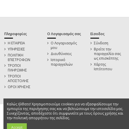
Πληροφορίες
Ο Λογαριασμός σας
Είσοδος
Η ΕΤΑΙΡΕΙΑ
Ο Λογαριασμός
Σύνδεση
μου
ΥΠΗΡΕΣΙΕΣ
Βρείτε την
Διευθύνσεις
παραγγελία σας
ΠΟΛΙΤΙΚΗ
ως επισκέπτης
ΕΠΙΣΤΡΟΦΩΝ
Ιστορικό
παραγγελιών
Χάρτης
ΤΡΟΠΟΙ
Ιστότοπου
ΠΛΗΡΩΜΗΣ
ΤΡΟΠΟΙ
ΑΠΟΣΤΟΛΗΣ
ΟΡΟΙ ΧΡΗΣΗΣ
Καλώς ήλθατε! Χρησιμοποιούμε cookies για να εξασφαλίσουμε την
εμπειρία της περιήγησης σας και να βελτιώσουμε την ιστοσελίδα μας.
Συνεχίζοντας, αποδέχεστε ότι συμφωνείτε με τους όρους χρήσης και
την πολιτική απορρήτου της σελίδας.
Accept