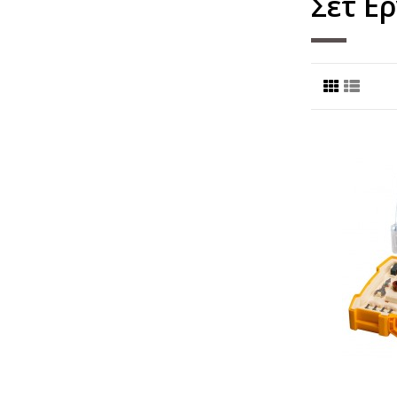
Σετ Ε