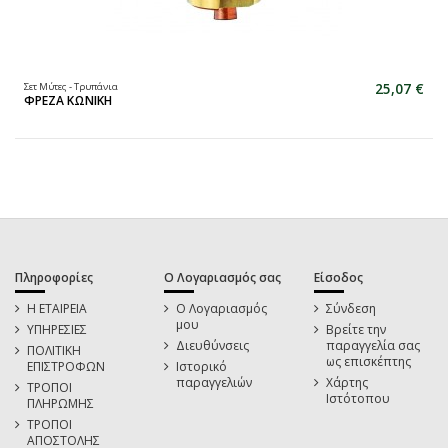
25,07 €
Σετ Μύτες - Τρυπάνια
ΦΡΕΖΑ ΚΩΝΙΚΗ
Πληροφορίες
Ο Λογαριασμός σας
Είσοδος
Η ΕΤΑΙΡΕΙΑ
Ο Λογαριασμός
Σύνδεση
μου
ΥΠΗΡΕΣΙΕΣ
Βρείτε την
Διευθύνσεις
παραγγελία σας
ΠΟΛΙΤΙΚΗ
ως επισκέπτης
ΕΠΙΣΤΡΟΦΩΝ
Ιστορικό
παραγγελιών
Χάρτης
ΤΡΟΠΟΙ
Ιστότοπου
ΠΛΗΡΩΜΗΣ
ΤΡΟΠΟΙ
ΑΠΟΣΤΟΛΗΣ