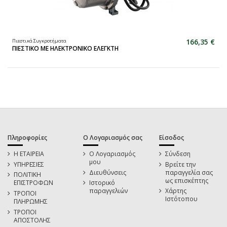
166,35 €
Πιεστικά Συγκροτήματα
ΠΙΕΣΤΙΚΟ ΜΕ ΗΛΕΚΤΡΟΝΙΚΟ ΕΛΕΓΚΤΗ
Πληροφορίες
Ο Λογαριασμός σας
Είσοδος
Η ΕΤΑΙΡΕΙΑ
Ο Λογαριασμός
Σύνδεση
μου
ΥΠΗΡΕΣΙΕΣ
Βρείτε την
Διευθύνσεις
παραγγελία σας
ΠΟΛΙΤΙΚΗ
ως επισκέπτης
ΕΠΙΣΤΡΟΦΩΝ
Ιστορικό
παραγγελιών
Χάρτης
ΤΡΟΠΟΙ
Ιστότοπου
ΠΛΗΡΩΜΗΣ
ΤΡΟΠΟΙ
ΑΠΟΣΤΟΛΗΣ