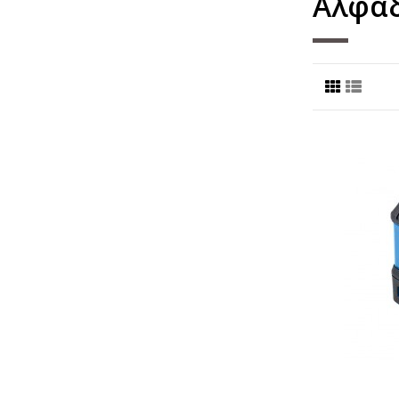
Αλφάδ