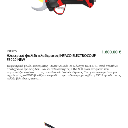
1.600,00 €
INFACO
Ηλεκτρικό ψαλίδι κλαδέματος INFACO ELECTROCOUP
F3020 NEW
Το ηλεκτρικό ψαλίδι κλαδέματος F3020 είναι ο άξιος διάδοχος του F3015. Μετά από πάνω
από 6 χρόνια έρευνας, δοκιμών και τελειοποίησης, η INFACO είναι περήφανη που
παρουσιάζει το τελευταίο της μοντέλο ψαλιδιού κλαδέματος. Ένα γνήσιο συμπύκνωμα
τεχνολογίας, το F3020 βασίζεται στην ιδιαίτερα σεβαστή τεχνική βάση F3015 προσθέτοντας
πολλές βελτιώσεις για να...