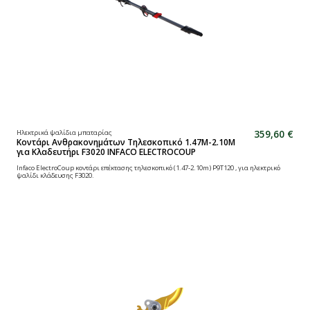
359,60 €
Ηλεκτρικά ψαλίδια μπαταρίας
Κοντάρι Ανθρακονημάτων Τηλεσκοπικό 1.47Μ-2.10Μ
για Κλαδευτήρι F3020 INFACO ELECTROCOUP
Infaco ElectroCoup κοντάρι επέκτασης τηλεσκοπικό (1.47-2.10m) P9T120 , για ηλεκτρικό
ψαλίδι κλάδευσης F3020.