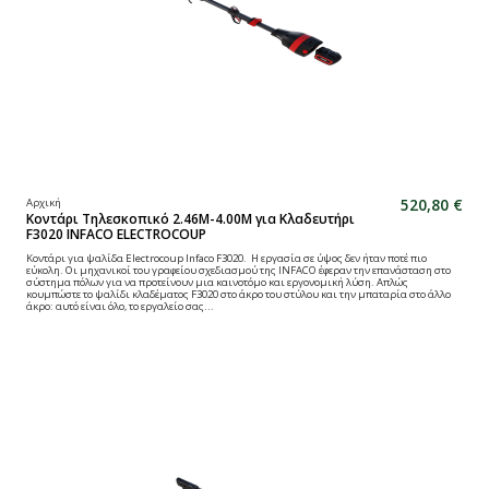
520,80 €
Αρχική
Κοντάρι Τηλεσκοπικό 2.46Μ-4.00Μ για Κλαδευτήρι
F3020 INFACO ELECTROCOUP
Κοντάρι για ψαλίδα Electrocoup Infaco F3020. Η εργασία σε ύψος δεν ήταν ποτέ πιο
εύκολη. Οι μηχανικοί του γραφείου σχεδιασμού της INFACO έφεραν την επανάσταση στο
σύστημα πόλων για να προτείνουν μια καινοτόμο και εργονομική λύση. Απλώς
κουμπώστε το ψαλίδι κλαδέματος F3020 στο άκρο του στύλου και την μπαταρία στο άλλο
άκρο: αυτό είναι όλο, το εργαλείο σας...