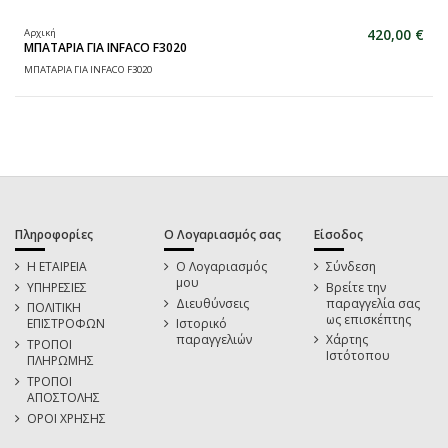
420,00 €
Αρχική
ΜΠΑΤΑΡΙΑ ΓΙΑ INFACO F3020
ΜΠΑΤΑΡΙΑ ΓΙΑ INFACO F3020
Πληροφορίες
Ο Λογαριασμός σας
Είσοδος
Η ΕΤΑΙΡΕΙΑ
Ο Λογαριασμός
Σύνδεση
μου
ΥΠΗΡΕΣΙΕΣ
Βρείτε την
Διευθύνσεις
παραγγελία σας
ΠΟΛΙΤΙΚΗ
ως επισκέπτης
ΕΠΙΣΤΡΟΦΩΝ
Ιστορικό
παραγγελιών
Χάρτης
ΤΡΟΠΟΙ
Ιστότοπου
ΠΛΗΡΩΜΗΣ
ΤΡΟΠΟΙ
ΑΠΟΣΤΟΛΗΣ
ΟΡΟΙ ΧΡΗΣΗΣ