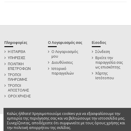
Πληροφορίες
Ο Λογαριασμός σας
Είσοδος
Η ΕΤΑΙΡΕΙΑ
Ο Λογαριασμός
Σύνδεση
μου
ΥΠΗΡΕΣΙΕΣ
Βρείτε την
Διευθύνσεις
παραγγελία σας
ΠΟΛΙΤΙΚΗ
ως επισκέπτης
ΕΠΙΣΤΡΟΦΩΝ
Ιστορικό
παραγγελιών
Χάρτης
ΤΡΟΠΟΙ
Ιστότοπου
ΠΛΗΡΩΜΗΣ
ΤΡΟΠΟΙ
ΑΠΟΣΤΟΛΗΣ
ΟΡΟΙ ΧΡΗΣΗΣ
Καλώς ήλθατε! Χρησιμοποιούμε cookies για να εξασφαλίσουμε την
εμπειρία της περιήγησης σας και να βελτιώσουμε την ιστοσελίδα μας.
Συνεχίζοντας, αποδέχεστε ότι συμφωνείτε με τους όρους χρήσης και
την πολιτική απορρήτου της σελίδας.