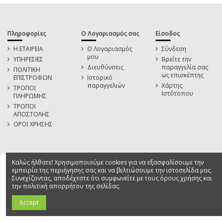
Πληροφορίες
Ο Λογαριασμός σας
Είσοδος
Η ΕΤΑΙΡΕΙΑ
Ο Λογαριασμός
Σύνδεση
μου
ΥΠΗΡΕΣΙΕΣ
Βρείτε την
Διευθύνσεις
παραγγελία σας
ΠΟΛΙΤΙΚΗ
ως επισκέπτης
ΕΠΙΣΤΡΟΦΩΝ
Ιστορικό
παραγγελιών
Χάρτης
ΤΡΟΠΟΙ
Ιστότοπου
ΠΛΗΡΩΜΗΣ
ΤΡΟΠΟΙ
ΑΠΟΣΤΟΛΗΣ
ΟΡΟΙ ΧΡΗΣΗΣ
Καλώς ήλθατε! Χρησιμοποιούμε cookies για να εξασφαλίσουμε την
εμπειρία της περιήγησης σας και να βελτιώσουμε την ιστοσελίδα μας.
Συνεχίζοντας, αποδέχεστε ότι συμφωνείτε με τους όρους χρήσης και
την πολιτική απορρήτου της σελίδας.
Accept