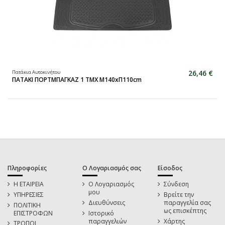
26,46 €
Πατάκια Αυτοκινήτου
ΠΑΤΑΚΙ ΠΟΡΤΜΠΑΓΚΑΖ 1 ΤΜΧ Μ140xΠ110cm
Πληροφορίες
Ο Λογαριασμός σας
Είσοδος
Η ΕΤΑΙΡΕΙΑ
Ο Λογαριασμός
Σύνδεση
μου
ΥΠΗΡΕΣΙΕΣ
Βρείτε την
Διευθύνσεις
παραγγελία σας
ΠΟΛΙΤΙΚΗ
ως επισκέπτης
ΕΠΙΣΤΡΟΦΩΝ
Ιστορικό
παραγγελιών
Χάρτης
ΤΡΟΠΟΙ