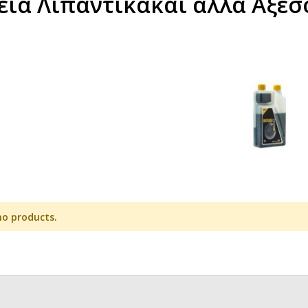
εία Λιπαντικάκαι άλλα Αξε
no products.