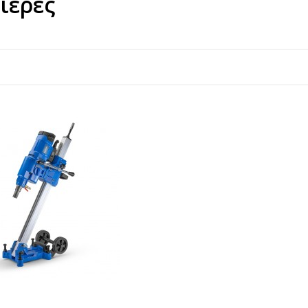
ιέρες