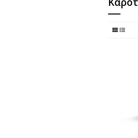
Καροτ