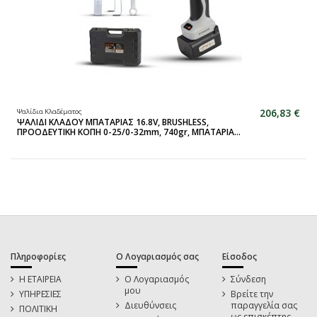
206,83 €
Ψαλίδια Κλαδέματος
ΨΑΛΙΔΙ ΚΛΑΔΟΥ ΜΠΑΤΑΡΙΑΣ 16.8V, BRUSHLESS,
ΠΡΟΟΔΕΥΤΙΚΗ ΚΟΠΗ 0-25/0-32mm, 740gr, ΜΠΑΤΑΡΙΑ...
Πληροφορίες
Ο Λογαριασμός σας
Είσοδος
Η ΕΤΑΙΡΕΙΑ
Ο Λογαριασμός
Σύνδεση
μου
ΥΠΗΡΕΣΙΕΣ
Βρείτε την
Διευθύνσεις
παραγγελία σας
ΠΟΛΙΤΙΚΗ
ως επισκέπτης