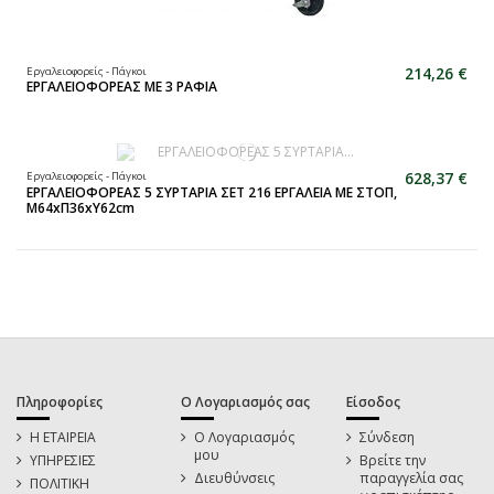
214,26 €
Εργαλειοφορείς - Πάγκοι
ΕΡΓΑΛΕΙΟΦΟΡΕΑΣ ΜΕ 3 ΡΑΦΙΑ
628,37 €
Εργαλειοφορείς - Πάγκοι
ΕΡΓΑΛΕΙΟΦΟΡΕΑΣ 5 ΣΥΡΤΑΡΙΑ ΣΕΤ 216 ΕΡΓΑΛΕΙΑ ΜΕ ΣΤΟΠ,
Μ64xΠ36xΥ62cm
Πληροφορίες
Ο Λογαριασμός σας
Είσοδος
Η ΕΤΑΙΡΕΙΑ
Ο Λογαριασμός
Σύνδεση
μου
ΥΠΗΡΕΣΙΕΣ
Βρείτε την
Διευθύνσεις
παραγγελία σας
ΠΟΛΙΤΙΚΗ