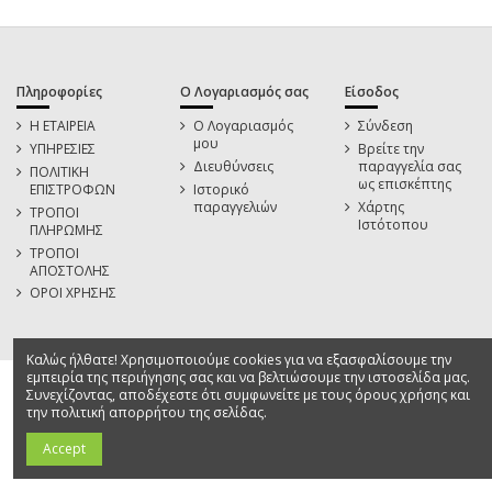
Πληροφορίες
Ο Λογαριασμός σας
Είσοδος
Η ΕΤΑΙΡΕΙΑ
Ο Λογαριασμός
Σύνδεση
μου
ΥΠΗΡΕΣΙΕΣ
Βρείτε την
Διευθύνσεις
παραγγελία σας
ΠΟΛΙΤΙΚΗ
ως επισκέπτης
ΕΠΙΣΤΡΟΦΩΝ
Ιστορικό
παραγγελιών
Χάρτης
ΤΡΟΠΟΙ
Ιστότοπου
ΠΛΗΡΩΜΗΣ
ΤΡΟΠΟΙ
ΑΠΟΣΤΟΛΗΣ
ΟΡΟΙ ΧΡΗΣΗΣ
Καλώς ήλθατε! Χρησιμοποιούμε cookies για να εξασφαλίσουμε την
εμπειρία της περιήγησης σας και να βελτιώσουμε την ιστοσελίδα μας.
Συνεχίζοντας, αποδέχεστε ότι συμφωνείτε με τους όρους χρήσης και
την πολιτική απορρήτου της σελίδας.
Accept