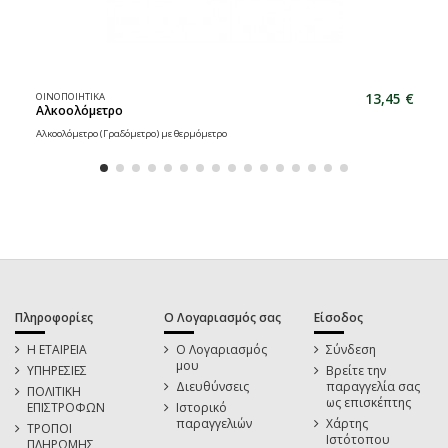
13,45 €
ΟΙΝΟΠΟΙΗΤΙΚΑ
Αλκοολόμετρο
Αλκοολόμετρο (Γραδόμετρο) με θερμόμετρο
Πληροφορίες
Ο Λογαριασμός σας
Είσοδος
Η ΕΤΑΙΡΕΙΑ
Ο Λογαριασμός
Σύνδεση
μου
ΥΠΗΡΕΣΙΕΣ
Βρείτε την
Διευθύνσεις
παραγγελία σας
ΠΟΛΙΤΙΚΗ
ως επισκέπτης
ΕΠΙΣΤΡΟΦΩΝ
Ιστορικό
παραγγελιών
Χάρτης
ΤΡΟΠΟΙ
Ιστότοπου
ΠΛΗΡΩΜΗΣ