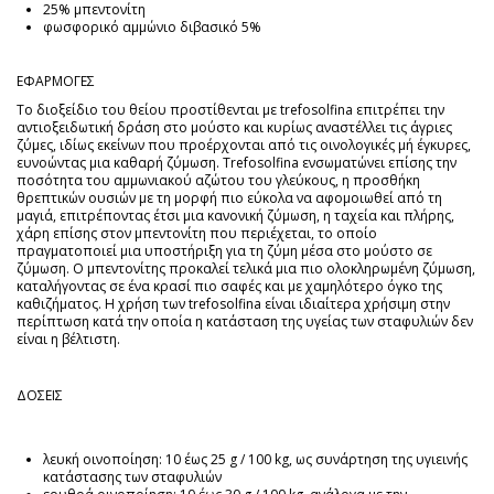
25% μπεντονίτη
φωσφορικό αμμώνιο διβασικό 5%
ΕΦΑΡΜΟΓΕΣ
Το διοξείδιο του θείου προστίθενται με trefosolfina επιτρέπει την
αντιοξειδωτική δράση στο μούστο και κυρίως αναστέλλει τις άγριες
ζύμες, ιδίως εκείνων που προέρχονται από τις οινολογικές μή έγκυρες,
ευνοώντας μια καθαρή ζύμωση. Trefosolfina ενσωματώνει επίσης την
ποσότητα του αμμωνιακού αζώτου του γλεύκους, η προσθήκη
θρεπτικών ουσιών με τη μορφή πιο εύκολα να αφομοιωθεί από τη
μαγιά, επιτρέποντας έτσι μια κανονική ζύμωση, η ταχεία και πλήρης,
χάρη επίσης στον μπεντονίτη που περιέχεται, το οποίο
πραγματοποιεί μια υποστήριξη για τη ζύμη μέσα στο μούστο σε
ζύμωση. Ο μπεντονίτης προκαλεί τελικά μια πιο ολοκληρωμένη ζύμωση,
καταλήγοντας σε ένα κρασί πιο σαφές και με χαμηλότερο όγκο της
καθιζήματος. Η χρήση των trefosolfina είναι ιδιαίτερα χρήσιμη στην
περίπτωση κατά την οποία η κατάσταση της υγείας των σταφυλιών δεν
είναι η βέλτιστη.
ΔΟΣΕΙΣ
λευκή οινοποίηση: 10 έως 25 g / 100 kg, ως συνάρτηση της υγιεινής
κατάστασης των σταφυλιών