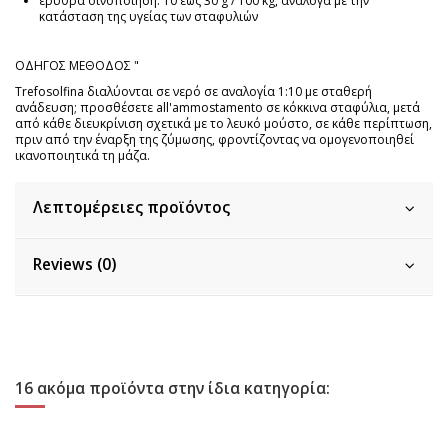
ερυθρά οινοποίηση: 10 έως 30 g / 100 kg, ανάλογα με την
κατάσταση της υγείας των σταφυλιών
ΟΔΗΓΟΣ ΜΕΘΟΔΟΣ "
Trefosolfina διαλύονται σε νερό σε αναλογία 1:10 με σταθερή
ανάδευση; προσθέσετε all'ammostamento σε κόκκινα σταφύλια, μετά
από κάθε διευκρίνιση σχετικά με το λευκό μούστο, σε κάθε περίπτωση,
πριν από την έναρξη της ζύμωσης, φροντίζοντας να ομογενοποιηθεί
ικανοποιητικά τη μάζα.
Λεπτομέρειες προϊόντος
Reviews (0)
16 ακόμα προϊόντα στην ίδια κατηγορία: