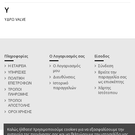
Υ
ΥΔΡΩ VALVE
Πληροφορίες
Ο Λογαριασμός σας
Είσοδος
Η ΕΤΑΙΡΕΙΑ
Ο Λογαριασμός
Σύνδεση
μου
ΥΠΗΡΕΣΙΕΣ
Βρείτε την
Διευθύνσεις
παραγγελία σας
ΠΟΛΙΤΙΚΗ
ως επισκέπτης
ΕΠΙΣΤΡΟΦΩΝ
Ιστορικό
παραγγελιών
Χάρτης
ΤΡΟΠΟΙ
Ιστότοπου
ΠΛΗΡΩΜΗΣ
ΤΡΟΠΟΙ
ΑΠΟΣΤΟΛΗΣ
ΟΡΟΙ ΧΡΗΣΗΣ
Καλώς ήλθατε! Χρησιμοποιούμε cookies για να εξασφαλίσουμε την
εμπειρία της περιήγησης σας και να βελτιώσουμε την ιστοσελίδα μας.