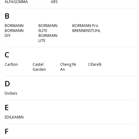
ALFAGOMMA
ARS
B
BORMANN
BORMANN
BORMANN Pro
BORMANN
ELITE
BRENNENSTUHL
DIY
BORMANN
LITE
C
Carlton
Castel
Cheng Ni
Cifarelli
Garden
An
D
Dickies
E
EDILKAMIN
F