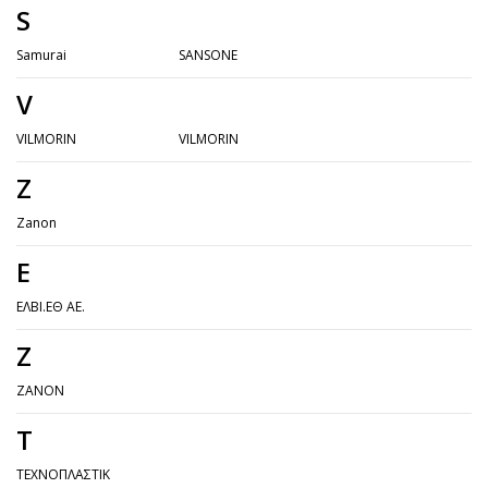
S
Samurai
SANSONE
V
VILMORIN
VILMORIN
Z
Zanon
Ε
ΕΛΒΙ.ΕΘ ΑΕ.
Ζ
ΖΑΝΟΝ
Τ
ΤΕΧΝΟΠΛΑΣΤΙΚ