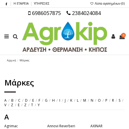
Η ΕΤΑΙΡΕΙΑ
ΥΠΗΡΕΣΙΕΣ
Λίστα αγαπημένων (
0
)
6986057875
2384024084
0
Αρχική
Μάρκες
Μάρκες
A
/
B
/
C
/
D
/
E
/
F
/
G
/
H
/
I
/
J
/
K
/
L
/
M
/
N
/
O
/
P
/
R
/
S
/
V
/
Z
/
Ε
/
Ζ
/
Τ
/
Υ
A
Agrimac
Annovi Reverberi
AXINAR