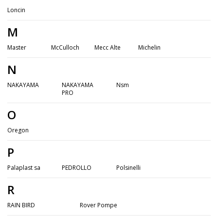
Loncin
M
Master
McCulloch
Mecc Alte
Michelin
N
NAKAYAMA
NAKAYAMA
Nsm
PRO
O
Oregon
P
Palaplast sa
PEDROLLO
Polsinelli
R
RAIN BIRD
Rover Pompe