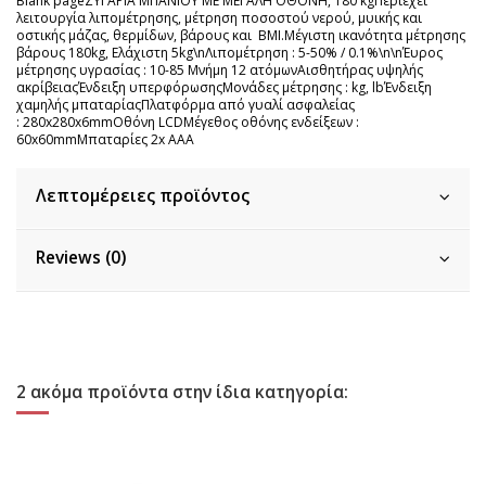
Blank pageΖΥΓΑΡΙΑ ΜΠΑΝΙΟΥ ΜΕ ΜΕΓΑΛΗ ΟΘΟΝΗ, 180 kgΠεριέχει
λειτουργία λιπομέτρησης, μέτρηση ποσοστού νερού, μυικής και
οστικής μάζας, θερμίδων, βάρους και BMI.Μέγιστη ικανότητα μέτρησης
βάρους 180kg, Eλάχιστη 5kg\nΛιπομέτρηση : 5-50% / 0.1%\n\nΈυρος
μέτρησης υγρασίας : 10-85 Μνήμη 12 ατόμωνΑισθητήρας υψηλής
ακρίβειαςΈνδειξη υπερφόρωσηςΜονάδες μέτρησης : kg, lbΈνδειξη
χαμηλής μπαταρίαςΠλατφόρμα από γυαλί ασφαλείας
: 280x280x6mmΟθόνη LCDΜέγεθος οθόνης ενδείξεων :
60x60mmΜπαταρίες 2x AAA
Λεπτομέρειες προϊόντος
Reviews (0)
2 ακόμα προϊόντα στην ίδια κατηγορία: