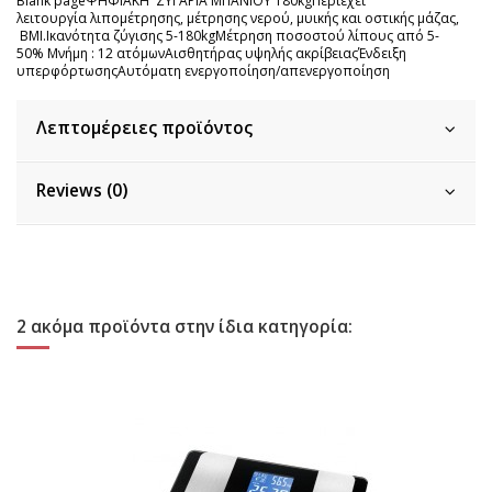
Blank pageΨΗΦΙΑΚΗ ΖΥΓΑΡΙΑ ΜΠΑΝΙΟΥ 180kgΠεριέχει
λειτουργία λιπομέτρησης, μέτρησης νερού, μυικής και οστικής μάζας,
BMI.Ικανότητα ζύγισης 5-180kgΜέτρηση ποσοστού λίπους από 5-
50% Μνήμη : 12 ατόμωνΑισθητήρας υψηλής ακρίβειαςΈνδειξη
υπερφόρτωσηςΑυτόματη ενεργοποίηση/απενεργοποίηση
Λεπτομέρειες προϊόντος
Reviews (0)
2 ακόμα προϊόντα στην ίδια κατηγορία: