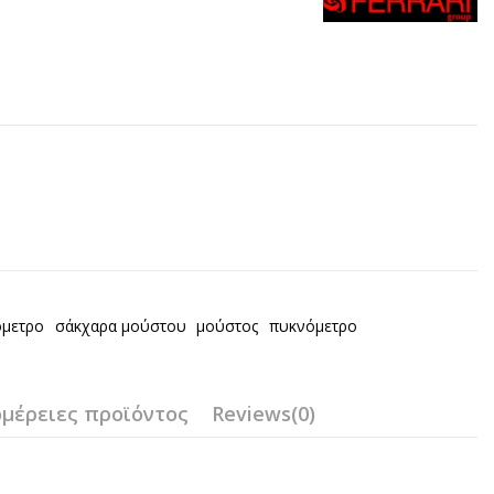
όμετρο
σάκχαρα μούστου
μούστος
πυκνόμετρο
μέρειες προϊόντος
Reviews
(0)