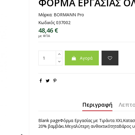
ΦΟΡΜΑ ΕΡΓΑΣΙΑΣ Ο
Μάρκα:
BORMANN Pro
Κωδικός
037002
48,46 €
με ΦΠΑ
Αγορά
Περιγραφή
Λεπτο
Blank pageΦόρμα Εργασίας με Τιράντα XXLΚατα
20% βαμβάκι.Μεγαλύτερη ανθεκτικότηταΒάρος υ