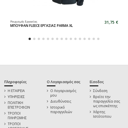
31,75 €
Ρουχισμός Εργασίας
ΜΠΟΥΦΑΝ FLEECE ΕΡΓΑΣΙΑΣ PARMA XL
Πληροφορίες
Ο Λογαριασμός σας
Είσοδος
Η ΕΤΑΙΡΕΙΑ
Ο Λογαριασμός
Σύνδεση
μου
ΥΠΗΡΕΣΙΕΣ
Βρείτε την
Διευθύνσεις
παραγγελία σας
ΠΟΛΙΤΙΚΗ
ως επισκέπτης
ΕΠΙΣΤΡΟΦΩΝ
Ιστορικό
παραγγελιών
Χάρτης
ΤΡΟΠΟΙ
Ιστότοπου
ΠΛΗΡΩΜΗΣ
ΤΡΟΠΟΙ