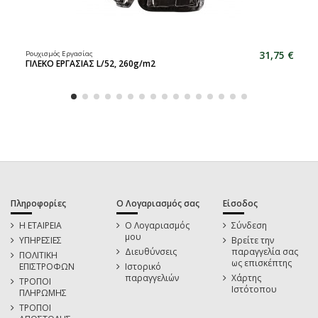
31,75 €
Ρουχισμός Εργασίας
ΓΙΛΕΚΟ ΕΡΓΑΣΙΑΣ L/52, 260g/m2
Πληροφορίες
Ο Λογαριασμός σας
Είσοδος
Η ΕΤΑΙΡΕΙΑ
Ο Λογαριασμός
Σύνδεση
μου
ΥΠΗΡΕΣΙΕΣ
Βρείτε την
Διευθύνσεις
παραγγελία σας
ΠΟΛΙΤΙΚΗ
ως επισκέπτης
ΕΠΙΣΤΡΟΦΩΝ
Ιστορικό
παραγγελιών
Χάρτης
ΤΡΟΠΟΙ
Ιστότοπου
ΠΛΗΡΩΜΗΣ
ΤΡΟΠΟΙ