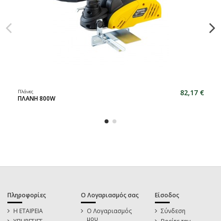
82,17 €
Πλάνες
ΠΛΑΝΗ 800W
Πληροφορίες
Ο Λογαριασμός σας
Είσοδος
Η ΕΤΑΙΡΕΙΑ
Ο Λογαριασμός
Σύνδεση
μου