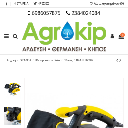
Η ΕΤΑΙΡΕΙΑ
ΥΠΗΡΕΣΙΕΣ
Λίστα αγαπημένων (
0
)
6986057875
2384024084
0
Αρχική
ΕΡΓΑΛΕΙΑ
Ηλεκτρικά εργαλεία
Πλάνες
ΠΛΑΝΗ 800W