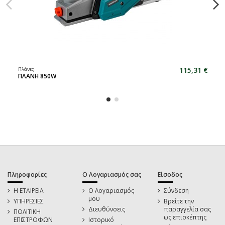
115,31 €
Πλάνες
ΠΛΑΝΗ 850W
Πληροφορίες
Ο Λογαριασμός σας
Είσοδος
Η ΕΤΑΙΡΕΙΑ
Ο Λογαριασμός
Σύνδεση
μου
ΥΠΗΡΕΣΙΕΣ
Βρείτε την
Διευθύνσεις
παραγγελία σας
ΠΟΛΙΤΙΚΗ
ως επισκέπτης
ΕΠΙΣΤΡΟΦΩΝ
Ιστορικό