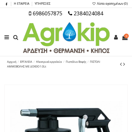
Η ΕΤΑΙΡΕΙΑ
ΥΠΗΡΕΣΙΕΣ
Λίστα αγαπημένων (
0
)
6986057875
2384024084
0
Αρχική
ΕΡΓΑΛΕΙΑ
Ηλεκτρικά εργαλεία
Πιστόλια Βαφής
ΠΙΣΤΟΛΙ
ΑΜΜΟΒΟΛΗΣ ΜΕ ΔΟΧΕΙΟ 1.0Lt