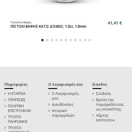
41,41 €
Πιστόλια Βαφής
ΠΙΣΤΟΛΙ ΒΑΦΗΣ ΚΑΤΩ ΔΟΧΕΙΟ, 1.0Lt, 1.8mm
Πληροφορίες
Ο Λογαριασμός σας
Είσοδος
Η ΕΤΑΙΡΕΙΑ
Ο Λογαριασμός
Σύνδεση
μου
ΥΠΗΡΕΣΙΕΣ
Βρείτε την
Διευθύνσεις
παραγγελία σας
ΠΟΛΙΤΙΚΗ
ως επισκέπτης
ΕΠΙΣΤΡΟΦΩΝ
Ιστορικό
παραγγελιών
Χάρτης
ΤΡΟΠΟΙ
Ιστότοπου
ΠΛΗΡΩΜΗΣ
ΤΡΟΠΟΙ