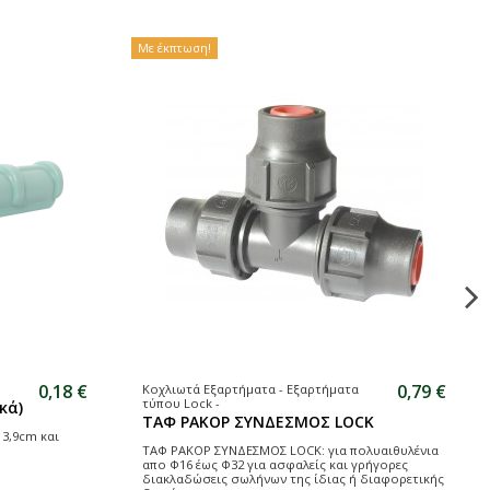
Με έκπτωση!
0,18 €
0,79 €
Κοχλιωτά Εξαρτήματα - Εξαρτήματα
τύπου Lock -
κά)
ΤΑΦ ΡΑΚΟΡ ΣΥΝΔΕΣΜΟΣ LOCK
 3,9cm και
ΤΑΦ ΡΑΚΟΡ ΣΥΝΔΕΣΜΟΣ LOCK: για πολυαιθυλένια
απο Φ16 έως Φ32 για ασφαλείς και γρήγορες
διακλαδώσεις σωλήνων της ίδιας ή διαφορετικής