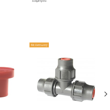
διαμέτρου.
Με έκπτωση!