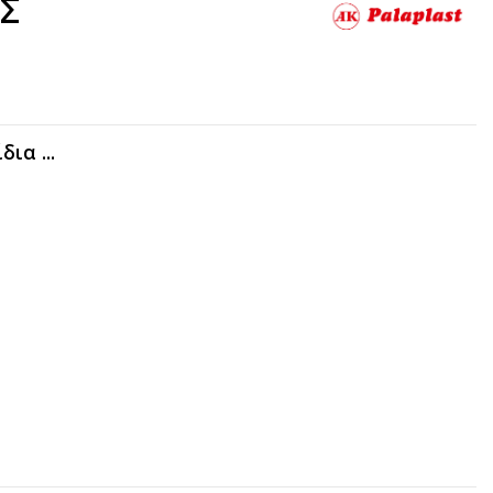
Σ
ια ...