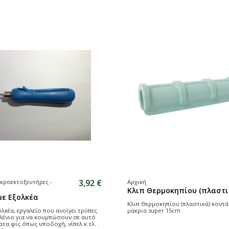
3,92 €
ικροεκτοξευτήρες -
Αρχική
Κλιπ Θερμοκηπίου (πλαστι
με Εξολκέα
Κλιπ Θερμοκηπίου (πλαστικά) κοντά
ολκέα, εργαλείο που ανοίγει τρύπες
μακρια super 15cm
λένιο για να κουμπώσουν σε αυτό
τα φίς όπως υποδοχή, νίπελ κ.τλ. .