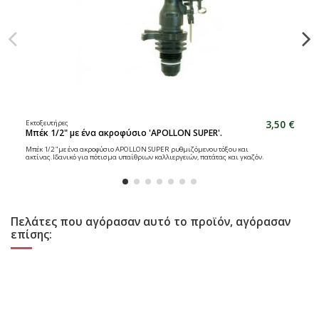
3,50 €
Εκτοξευτήρες
Μπέκ 1/2" με ένα ακροφύσιο 'APOLLON SUPER'.
Μπέκ 1/2 "με ένα ακροφύσιο APOLLON SUPER ρυθμιζόμενου τόξου και
ακτίνας.Ιδανικό για πότισμα υπαίθριων καλλιεργειών, πατάτας και γκαζόν.
Πελάτες που αγόρασαν αυτό το προϊόν, αγόρασαν
επίσης: