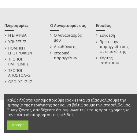
Πληροφορίες
Ο Λογαριασμός σας
Είσοδος
Η ΕΤΑΙΡΕΙΑ
Ο Λογαριασμός
Σύνδεση
μου
ΥΠΗΡΕΣΙΕΣ
Βρείτε την
Διευθύνσεις
παραγγελία σας
ΠΟΛΙΤΙΚΗ
ως επισκέπτης
ΕΠΙΣΤΡΟΦΩΝ
Ιστορικό
παραγγελιών
Χάρτης
ΤΡΟΠΟΙ
Ιστότοπου
ΠΛΗΡΩΜΗΣ
ΤΡΟΠΟΙ
ΑΠΟΣΤΟΛΗΣ
ΟΡΟΙ ΧΡΗΣΗΣ
Καλώς ήλθατε! Χρησιμοποιούμε cookies για να εξασφαλίσουμε την
εμπειρία της περιήγησης σας και να βελτιώσουμε την ιστοσελίδα μας.
Συνεχίζοντας, αποδέχεστε ότι συμφωνείτε με τους όρους χρήσης και
την πολιτική απορρήτου της σελίδας.
Accept