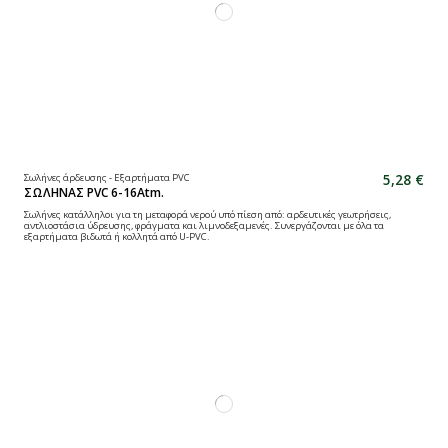
5,28 €
Σωλήνες άρδευσης - Εξαρτήματα PVC
ΣΩΛΗΝΑΣ PVC 6-16Atm.
Σωλήνες κατάλληλοι για τη μεταφορά νερού υπό πίεση από: αρδευτικές γεωτρήσεις,
αντλιοστάσια ύδρευσης, φράγματα και λιμνοδεξαμενές. Συνεργάζονται με όλα τα
εξαρτήματα βιδωτά ή κολλητά από U-PVC.