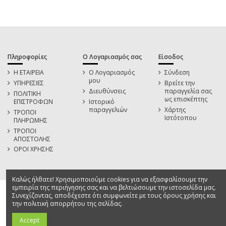
Πληροφορίες
Ο Λογαριασμός σας
Είσοδος
Η ΕΤΑΙΡΕΙΑ
Ο Λογαριασμός
Σύνδεση
μου
ΥΠΗΡΕΣΙΕΣ
Βρείτε την
Διευθύνσεις
παραγγελία σας
ΠΟΛΙΤΙΚΗ
ως επισκέπτης
ΕΠΙΣΤΡΟΦΩΝ
Ιστορικό
παραγγελιών
Χάρτης
ΤΡΟΠΟΙ
Ιστότοπου
ΠΛΗΡΩΜΗΣ
ΤΡΟΠΟΙ
ΑΠΟΣΤΟΛΗΣ
ΟΡΟΙ ΧΡΗΣΗΣ
Καλώς ήλθατε! Χρησιμοποιούμε cookies για να εξασφαλίσουμε την
εμπειρία της περιήγησης σας και να βελτιώσουμε την ιστοσελίδα μας.
Συνεχίζοντας, αποδέχεστε ότι συμφωνείτε με τους όρους χρήσης και
την πολιτική απορρήτου της σελίδας.
Accept