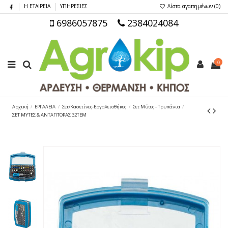
Η ΕΤΑΙΡΕΙΑ
ΥΠΗΡΕΣΙΕΣ
Λίστα αγαπημένων (
0
)
6986057875
2384024084
0
Αρχική
ΕΡΓΑΛΕΙΑ
Σετ/Κασετίνες-Εργαλειοθήκες
Σετ Μύτες - Τρυπάνια
ΣΕΤ ΜΥΤΕΣ & ΑΝΤΑΠΤΟΡΑΣ 32TEM