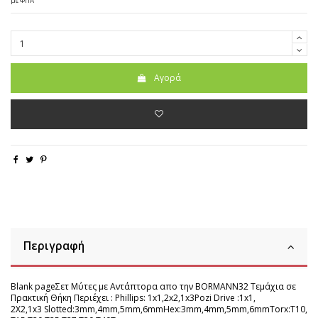
με ΦΠΑ
Αγορά
Περιγραφή
Blank pageΣετ Μύτες με Αντάπτορα απο την BORMANN32 Τεμάχια σε
Πρακτική Θήκη Περιέχει : Phillips: 1x1,2x2,1x3Pozi Drive :1x1,
2X2,1x3 Slotted:3mm,4mm,5mm,6mmHex:3mm,4mm,5mm,6mmTorx:T10,