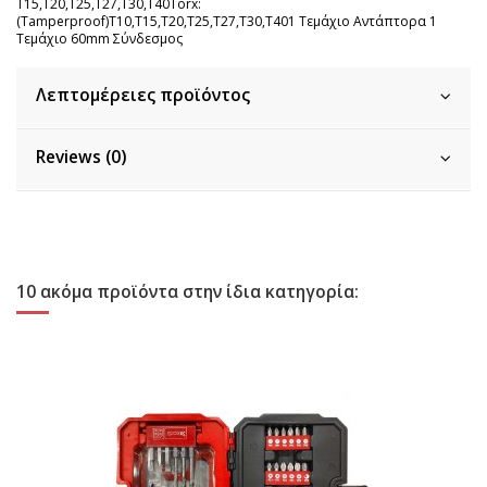
T15,T20,T25,T27,T30,T40Torx:
(Tamperproof)T10,T15,T20,T25,T27,T30,T401 Τεμάχιο Αντάπτορα 1
Τεμάχιο 60mm Σύνδεσμος
Λεπτομέρειες προϊόντος
Reviews (0)
10 ακόμα προϊόντα στην ίδια κατηγορία: