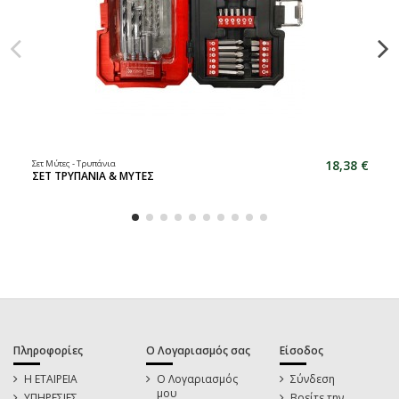
18,38 €
Σετ Μύτες - Τρυπάνια
ΣΕΤ ΤΡΥΠΑΝΙΑ & ΜΥΤΕΣ
Πληροφορίες
Ο Λογαριασμός σας
Είσοδος
Η ΕΤΑΙΡΕΙΑ
Ο Λογαριασμός
Σύνδεση
μου
ΥΠΗΡΕΣΙΕΣ
Βρείτε την