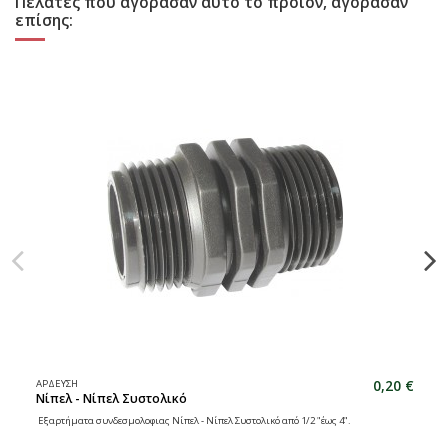
Πελάτες που αγόρασαν αυτό το προϊόν, αγόρασαν
επίσης:
0,20 €
ΑΡΔΕΥΣΗ
Νίπελ - Νίπελ Συστολικό
Εξαρτήματα συνδεσμολοφιας Νίπελ - Νίπελ Συστολικό από 1/2 "έως 4".