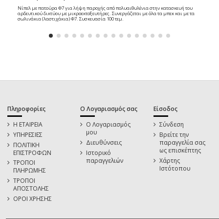
Νίπελ με πατούρα Φ7 για λήψη παροχής από πολυαιθυλένια στην κατασκευή του
αρδευτικού δικτύου με μικροεκτοξευτήρες. Συνεργάζεται με όλα τα μπεκ και με τα
σωλινάκια (λαστιχάκια) Φ7. Συσκευασία 100 τεμ.
Πληροφορίες
Ο Λογαριασμός σας
Είσοδος
Η ΕΤΑΙΡΕΙΑ
Ο Λογαριασμός
Σύνδεση
μου
ΥΠΗΡΕΣΙΕΣ
Βρείτε την
Διευθύνσεις
παραγγελία σας
ΠΟΛΙΤΙΚΗ
ως επισκέπτης
ΕΠΙΣΤΡΟΦΩΝ
Ιστορικό
παραγγελιών
Χάρτης
ΤΡΟΠΟΙ
Ιστότοπου
ΠΛΗΡΩΜΗΣ
ΤΡΟΠΟΙ
ΑΠΟΣΤΟΛΗΣ
ΟΡΟΙ ΧΡΗΣΗΣ