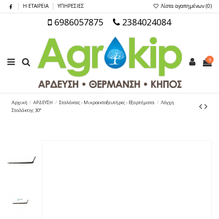
Η ΕΤΑΙΡΕΙΑ
ΥΠΗΡΕΣΙΕΣ
Λίστα αγαπημένων (
0
)
6986057875
2384024084
0
Αρχική
ΑΡΔΕΥΣΗ
Σταλάκτες - Μικροεκτοξευτήρες - Εξαρτήματα
Λόγχη
Σταλάκτης 30°