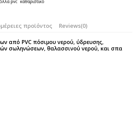
όλλα pvc
καθαριστικό
μέρειες προϊόντος
Reviews
(0)
ων από PVC πόσιμου νερού, ύδρευσης,
κών σωληνώσεων, θαλασσινού νερού, και σπα