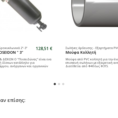
128,51 €
δροκυκλωνικά 2"-3"
Σωλήνες άρδευσης - Εξαρτήματα PV
OSEIDON " 3"
Μούφα Κολλητή
& ΔΙΣΚΩΝ Ο "Ποσειδώνας" είναι ενα
Μούφα από PVC κολλητή για την έν
ή δίσκων κατάλληλο για
επισκευή σωλήνων με εξαιρετική αν
άμμου, ανόργανων και οργανικών
Διατίθεται από Φ40 έως Φ315.
αν επίσης: