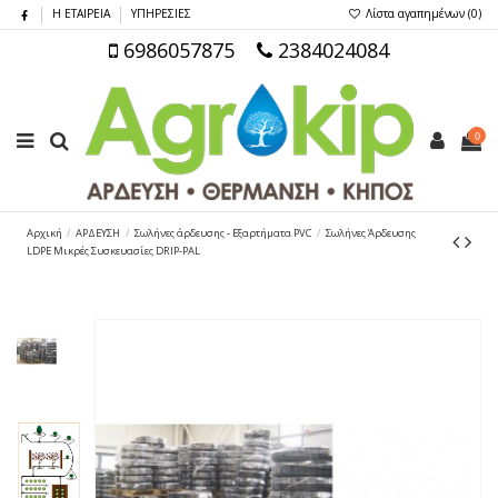
Η ΕΤΑΙΡΕΙΑ
ΥΠΗΡΕΣΙΕΣ
Λίστα αγαπημένων (
0
)
6986057875
2384024084
0
Αρχική
ΑΡΔΕΥΣΗ
Σωλήνες άρδευσης - Εξαρτήματα PVC
Σωλήνες Άρδευσης
LDPE Μικρές Συσκευασίες DRIP-PAL