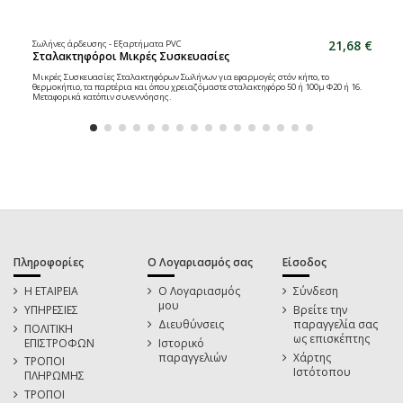
21,68 €
Σωλήνες άρδευσης - Εξαρτήματα PVC
Σταλακτηφόροι Μικρές Συσκευασίες
Μικρές Συσκευασίες Σταλακτηφόρων Σωλήνων για εφαρμογές στόν κήπο, το
θερμοκήπιο, τα παρτέρια και όπου χρειαζόμαστε σταλακτηφόρο 50 ή 100μ Φ20 ή 16.
Μεταφορικά κατόπιν συνεννόησης.
Πληροφορίες
Ο Λογαριασμός σας
Είσοδος
Η ΕΤΑΙΡΕΙΑ
Ο Λογαριασμός
Σύνδεση
μου
ΥΠΗΡΕΣΙΕΣ
Βρείτε την
Διευθύνσεις
παραγγελία σας
ΠΟΛΙΤΙΚΗ
ως επισκέπτης
ΕΠΙΣΤΡΟΦΩΝ
Ιστορικό
παραγγελιών
Χάρτης
ΤΡΟΠΟΙ
Ιστότοπου
ΠΛΗΡΩΜΗΣ
ΤΡΟΠΟΙ