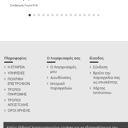
Σύνδεσμος Γωνία Θ-Θ
Πληροφορίες
Ο Λογαριασμός σας
Είσοδος
Η ΕΤΑΙΡΕΙΑ
Ο Λογαριασμός
Σύνδεση
μου
ΥΠΗΡΕΣΙΕΣ
Βρείτε την
Διευθύνσεις
παραγγελία σας
ΠΟΛΙΤΙΚΗ
ως επισκέπτης
ΕΠΙΣΤΡΟΦΩΝ
Ιστορικό
παραγγελιών
Χάρτης
ΤΡΟΠΟΙ
Ιστότοπου
ΠΛΗΡΩΜΗΣ
ΤΡΟΠΟΙ
ΑΠΟΣΤΟΛΗΣ
ΟΡΟΙ ΧΡΗΣΗΣ
Καλώς ήλθατε! Χρησιμοποιούμε cookies για να εξασφαλίσουμε την