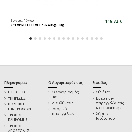
118,32 €
Ζυγαριές Πάγκου
ΖΥΓΑΡΙΑ ΕΠΙΤΡΑΠΕΖΙΑ 40Kg/10g
Πληροφορίες
Ο Λογαριασμός σας
Είσοδος
Η ΕΤΑΙΡΕΙΑ
Ο Λογαριασμός
Σύνδεση
μου
ΥΠΗΡΕΣΙΕΣ
Βρείτε την
Διευθύνσεις
παραγγελία σας
ΠΟΛΙΤΙΚΗ
ως επισκέπτης
ΕΠΙΣΤΡΟΦΩΝ
Ιστορικό
παραγγελιών
Χάρτης
ΤΡΟΠΟΙ
Ιστότοπου
ΠΛΗΡΩΜΗΣ
ΤΡΟΠΟΙ
ΑΠΟΣΤΟΛΗΣ