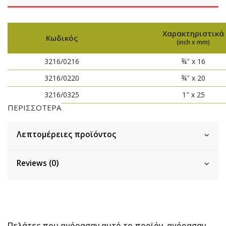
Χαρακτηριστικά
Κωδικός
(inch x mm)
3216/0216
¾″ x 16
3216/0220
¾″ x 20
3216/0325
1″ x 25
ΠΕΡΙΣΣΟΤΕΡΑ
Λεπτομέρειες προϊόντος
Reviews (0)
Πελάτες που αγόρασαν αυτό το προϊόν, αγόρασαν