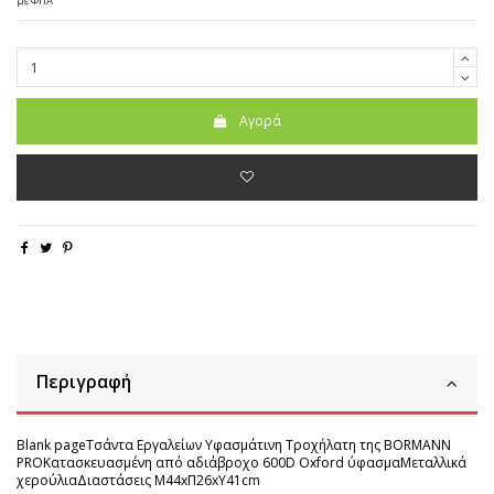
με ΦΠΑ
Αγορά
Περιγραφή
Blank pageΤσάντα Εργαλείων Υφασμάτινη Τροχήλατη της BORMANN
PROΚατασκευασμένη από αδιάβροχο 600D Oxford ύφασμαΜεταλλικά
χερούλιαΔιαστάσεις Μ44xΠ26xΥ41cm