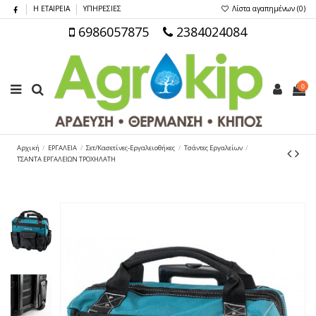
Η ΕΤΑΙΡΕΙΑ
ΥΠΗΡΕΣΙΕΣ
Λίστα αγαπημένων (
0
)
6986057875
2384024084
0
Αρχική
ΕΡΓΑΛΕΙΑ
Σετ/Κασετίνες-Εργαλειοθήκες
Τσάντες Εργαλείων
ΤΣΑΝΤΑ ΕΡΓΑΛΕΙΩΝ ΤΡΟΧΗΛΑΤΗ