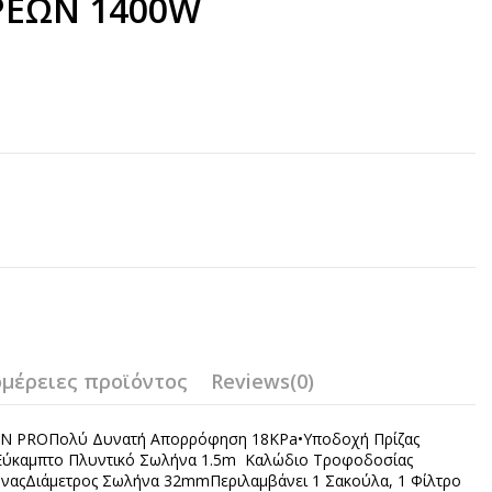
ΡΕΩΝ 1400W
μέρειες προϊόντος
Reviews
(0)
NN PROΠολύ Δυνατή Απορρόφηση 18KPa•Υποδοχή Πρίζας
 Εύκαμπτο Πλυντικό Σωλήνα 1.5m Καλώδιο Τροφοδοσίας
αςΔιάμετρος Σωλήνα 32mmΠεριλαμβάνει 1 Σακούλα, 1 Φίλτρο