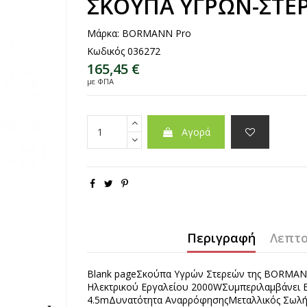
ΣΚΟΥΠΑ ΥΓΡΩΝ-ΣΤΕ
Μάρκα:
BORMANN Pro
Κωδικός
036272
165,45 €
με ΦΠΑ
Αγορά
Περιγραφή
Λεπτο
Blank pageΣκούπα Υγρών Στερεών της BORMA
Ηλεκτρικού Εργαλείου 2000WΣυμπεριλαμβάνει
4.5mΔυνατότητα ΑναρρόφησηςΜεταλλικός Σωλήν