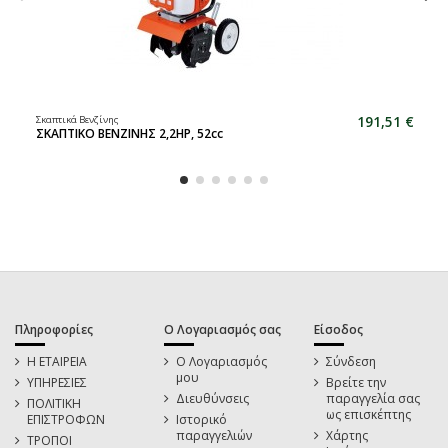
191,51 €
Σκαπτικά Βενζίνης
ΣΚΑΠΤΙΚΟ ΒΕΝΖΙΝΗΣ 2,2HP, 52cc
Πληροφορίες
Ο Λογαριασμός σας
Είσοδος
Η ΕΤΑΙΡΕΙΑ
Ο Λογαριασμός
Σύνδεση
μου
ΥΠΗΡΕΣΙΕΣ
Βρείτε την
Διευθύνσεις
παραγγελία σας
ΠΟΛΙΤΙΚΗ
ως επισκέπτης
ΕΠΙΣΤΡΟΦΩΝ
Ιστορικό
παραγγελιών
Χάρτης
ΤΡΟΠΟΙ