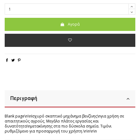
Αγορά
Περιγραφή
Blank page\n\nΙσχυρό σκαπτικό μηχάνημα βενζίνης\nγια χρήση σε
απαιτητικούς αγρούς. Μεγάλο πλάτος εργασίας και
δυνατότητα\nμετακίνησης στα πιο δύσκολα σημεία. Τιμόνι
ρυθμιζόμενο για προσαρμογή του χρήστη.\n\n\n\n