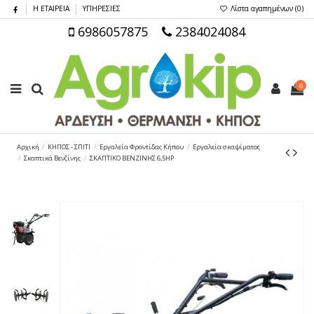
Η ΕΤΑΙΡΕΙΑ
ΥΠΗΡΕΣΙΕΣ
Λίστα αγαπημένων (
0
)
6986057875
2384024084
0
Αρχική
ΚΗΠΟΣ - ΣΠΙΤΙ
Εργαλεία Φροντίδας Κήπου
Εργαλεία σκαψίματος
Σκαπτικά Βενζίνης
ΣΚΑΠΤΙΚΟ ΒΕΝΖΙΝΗΣ 6,5HP