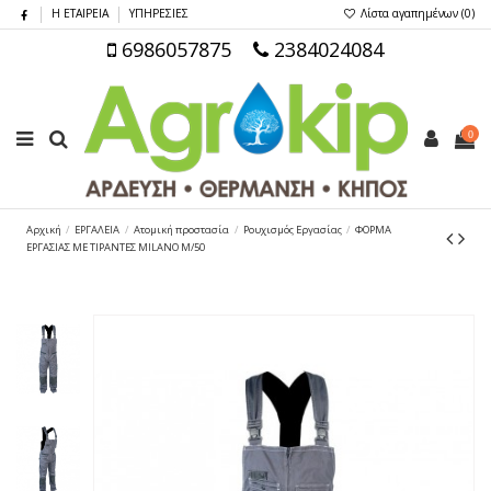
Η ΕΤΑΙΡΕΙΑ
ΥΠΗΡΕΣΙΕΣ
Λίστα αγαπημένων (
0
)
6986057875
2384024084
0
Αρχική
ΕΡΓΑΛΕΙΑ
Ατομική προστασία
Ρουχισμός Εργασίας
ΦΟΡΜΑ
ΕΡΓΑΣΙΑΣ ΜΕ ΤΙΡΑΝΤΕΣ MILANO M/50