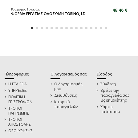
48,46 €
Ρουχισμός Εργασίας
ΦΟΡΜΑ ΕΡΓΑΣΙΑΣ ΟΛΟΣΩΜΗ TORINO, LD
Πληροφορίες
Ο Λογαριασμός σας
Είσοδος
Η ΕΤΑΙΡΕΙΑ
Ο Λογαριασμός
Σύνδεση
μου
ΥΠΗΡΕΣΙΕΣ
Βρείτε την
Διευθύνσεις
παραγγελία σας
ΠΟΛΙΤΙΚΗ
ως επισκέπτης
ΕΠΙΣΤΡΟΦΩΝ
Ιστορικό
παραγγελιών
Χάρτης
ΤΡΟΠΟΙ
Ιστότοπου
ΠΛΗΡΩΜΗΣ
ΤΡΟΠΟΙ
ΑΠΟΣΤΟΛΗΣ
ΟΡΟΙ ΧΡΗΣΗΣ