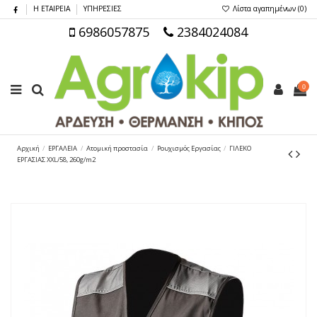
Η ΕΤΑΙΡΕΙΑ
ΥΠΗΡΕΣΙΕΣ
Λίστα αγαπημένων (
0
)
6986057875
2384024084
0
Αρχική
ΕΡΓΑΛΕΙΑ
Ατομική προστασία
Ρουχισμός Εργασίας
ΓΙΛΕΚΟ
ΕΡΓΑΣΙΑΣ XXL/58, 260g/m2