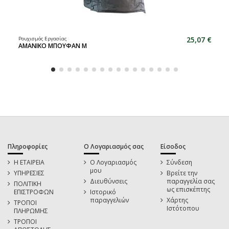
25,07 €
Ρουχισμός Εργασίας
ΑΜΑΝΙΚΟ ΜΠΟΥΦΑΝ M
Πληροφορίες
Ο Λογαριασμός σας
Είσοδος
Η ΕΤΑΙΡΕΙΑ
Ο Λογαριασμός
Σύνδεση
μου
ΥΠΗΡΕΣΙΕΣ
Βρείτε την
Διευθύνσεις
παραγγελία σας
ΠΟΛΙΤΙΚΗ
ως επισκέπτης
ΕΠΙΣΤΡΟΦΩΝ
Ιστορικό
παραγγελιών
Χάρτης
ΤΡΟΠΟΙ
Ιστότοπου
ΠΛΗΡΩΜΗΣ
ΤΡΟΠΟΙ