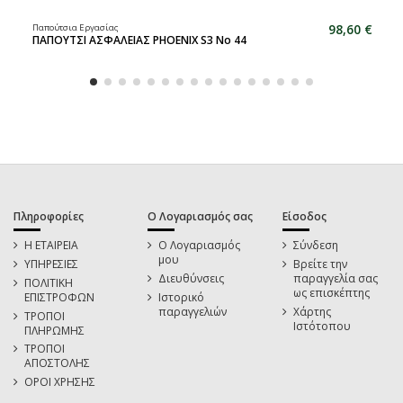
98,60 €
Παπούτσια Εργασίας
ΠΑΠΟΥΤΣΙ ΑΣΦΑΛΕΙΑΣ PHOENIX S3 No 44
Πληροφορίες
Ο Λογαριασμός σας
Είσοδος
Η ΕΤΑΙΡΕΙΑ
Ο Λογαριασμός
Σύνδεση
μου
ΥΠΗΡΕΣΙΕΣ
Βρείτε την
Διευθύνσεις
παραγγελία σας
ΠΟΛΙΤΙΚΗ
ως επισκέπτης
ΕΠΙΣΤΡΟΦΩΝ
Ιστορικό
παραγγελιών
Χάρτης
ΤΡΟΠΟΙ
Ιστότοπου
ΠΛΗΡΩΜΗΣ
ΤΡΟΠΟΙ
ΑΠΟΣΤΟΛΗΣ
ΟΡΟΙ ΧΡΗΣΗΣ