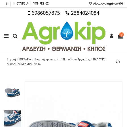
Η ΕΤΑΙΡΕΙΑ
ΥΠΗΡΕΣΙΕΣ
Λίστα αγαπημένων (
0
)
6986057875
2384024084
0
Αρχική
ΕΡΓΑΛΕΙΑ
Ατομική προστασία
Παπούτσια Εργασίας
ΠΑΠΟΥΤΣΙ
ΑΣΦΑΛΕΙΑΣ MIAMI S1 No 44