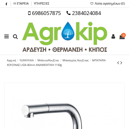
Η ΕΤΑΙΡΕΙΑ
ΥΠΗΡΕΣΙΕΣ
Λίστα αγαπημένων (
0
)
6986057875
2384024084
0
Αρχική
ΥΔΡΑΥΛΙΚΑ
Μπάνιο/Κουζίνα
Μπαταρίες Κουζίνας
ΜΠΑΤΑΡΙΑ
ΚΟΥΖΙΝΑΣ LIDA 40mm ΑΝΑΜΕΙΚΤΙΚΗ 1150g