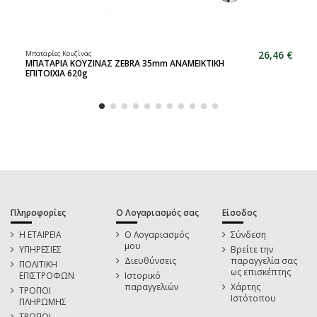
26,46 €
Μπαταρίες Κουζίνας
ΜΠΑΤΑΡΙΑ ΚΟΥΖΙΝΑΣ ZEBRA 35mm ΑΝΑΜΕΙΚΤΙΚΗ
ΕΠΙΤΟΙΧΙΑ 620g
Πληροφορίες
Ο Λογαριασμός σας
Είσοδος
Η ΕΤΑΙΡΕΙΑ
Ο Λογαριασμός
Σύνδεση
μου
ΥΠΗΡΕΣΙΕΣ
Βρείτε την
Διευθύνσεις
παραγγελία σας
ΠΟΛΙΤΙΚΗ
ως επισκέπτης
ΕΠΙΣΤΡΟΦΩΝ
Ιστορικό
παραγγελιών
Χάρτης
ΤΡΟΠΟΙ
Ιστότοπου
ΠΛΗΡΩΜΗΣ
ΤΡΟΠΟΙ