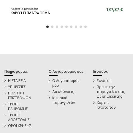
137,87 €
Καρότσια μεταφοράς
ΚΑΡΟΤΣΙ ΠΛΑΤΦΟΡΜΑ
Πληροφορίες
Ο Λογαριασμός σας
Είσοδος
Η ΕΤΑΙΡΕΙΑ
Ο Λογαριασμός
Σύνδεση
μου
ΥΠΗΡΕΣΙΕΣ
Βρείτε την
Διευθύνσεις
παραγγελία σας
ΠΟΛΙΤΙΚΗ
ως επισκέπτης
ΕΠΙΣΤΡΟΦΩΝ
Ιστορικό
παραγγελιών
Χάρτης
ΤΡΟΠΟΙ
Ιστότοπου
ΠΛΗΡΩΜΗΣ
ΤΡΟΠΟΙ
ΑΠΟΣΤΟΛΗΣ
ΟΡΟΙ ΧΡΗΣΗΣ