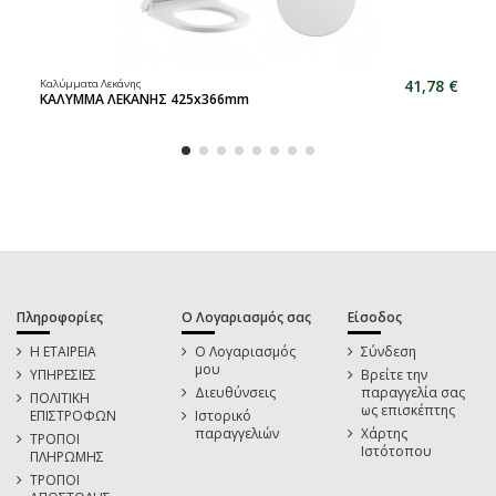
41,78 €
Καλύμματα Λεκάνης
ΚΑΛΥΜΜΑ ΛΕΚΑΝΗΣ 425x366mm
Πληροφορίες
Ο Λογαριασμός σας
Είσοδος
Η ΕΤΑΙΡΕΙΑ
Ο Λογαριασμός
Σύνδεση
μου
ΥΠΗΡΕΣΙΕΣ
Βρείτε την
Διευθύνσεις
παραγγελία σας
ΠΟΛΙΤΙΚΗ
ως επισκέπτης
ΕΠΙΣΤΡΟΦΩΝ
Ιστορικό
παραγγελιών
Χάρτης
ΤΡΟΠΟΙ
Ιστότοπου
ΠΛΗΡΩΜΗΣ
ΤΡΟΠΟΙ