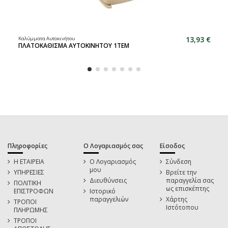
13,93 €
Καλύμματα Αυτοκινήτου
ΠΛΑΤΟΚΑΘΙΣΜΑ ΑΥΤΟΚΙΝΗΤΟΥ 1TEM
Πληροφορίες
Ο Λογαριασμός σας
Είσοδος
Η ΕΤΑΙΡΕΙΑ
Ο Λογαριασμός
Σύνδεση
μου
ΥΠΗΡΕΣΙΕΣ
Βρείτε την
Διευθύνσεις
παραγγελία σας
ΠΟΛΙΤΙΚΗ
ως επισκέπτης
ΕΠΙΣΤΡΟΦΩΝ
Ιστορικό
παραγγελιών
Χάρτης
ΤΡΟΠΟΙ
Ιστότοπου
ΠΛΗΡΩΜΗΣ
ΤΡΟΠΟΙ