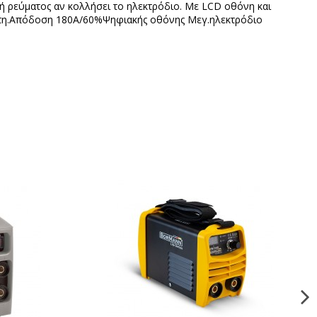
χή ρεύματος αν κολλήσει το ηλεκτρόδιο. Με LCD οθόνη και
ήστη.Απόδοση 180A/60%Ψηφιακής οθόνης Μεγ.ηλεκτρόδιο