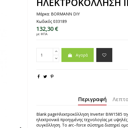
ΗΛΕΚΤΡΟΚΟΛΛΗΣΗ I
Μάρκα:
BORMANN DIY
Κωδικός
033189
132,30 €
με ΦΠΑ
Αγορά
Περιγραφή
Λεπτο
Blank pageΗλεκτροκόλληση Inverter BIW1585 
ηλεκτρονικά προηγμένης τεχνολογίας με υψηλές 
συγκόλληση. Το arc–force σύστημα διατηρεί ομ