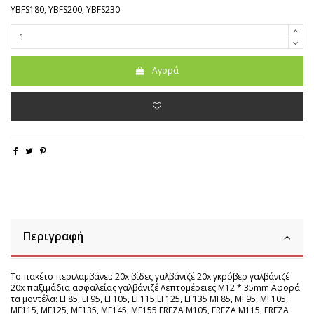
YBFS180, YBFS200, YBFS230
Αγορά
Περιγραφή
Το πακέτο περιλαμβάνει: 20x βίδες γαλβάνιζέ 20x γκρόβερ γαλβάνιζέ
20x παξιμάδια ασφαλείας γαλβάνιζέ Λεπτομέρειες M12 * 35mm Αφορά
τα μοντέλα: EF85, EF95, EF105, EF115,EF125, EF135 MF85, MF95, MF105,
MF115, MF125, MF135, MF145, MF155 FREZA M105, FREZA M115, FREZA