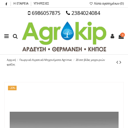
Η ΕΤΑΙΡΕΙΑ
ΥΠΗΡΕΣΙΕΣ
Λίστα αγαπημένων (
0
)
6986057875
2384024084
0
Αρχική
Γεωργικά Αγροτικά Μηχανήματα Agrimac
20 σετ βίδες μαχαιριών
φρέζας
-20%