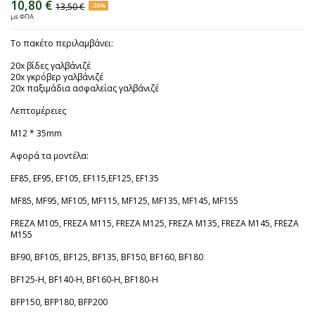
10,80 €
13,50 €
-20%
με ΦΠΑ
Το πακέτο περιλαμβάνει:
20x βίδες γαλβάνιζέ
20x γκρόβερ γαλβάνιζέ
20x παξιμάδια ασφαλείας γαλβάνιζέ
Λεπτομέρειες
M12 * 35mm
Αφορά τα μοντέλα:
EF85, EF95, EF105, EF115,EF125, EF135
MF85, MF95, MF105, MF115, MF125, MF135, MF145, MF155
FREZA M105, FREZA M115, FREZA M125, FREZA M135, FREZA M145, FREZA
M155
BF90, BF105, BF125, BF135, BF150, BF160, BF180
BF125-H, BF140-H, BF160-H, BF180-H
BFP150, BFP180, BFP200