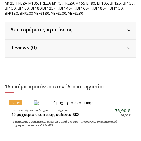
M125, FREZA M135, FREZA M145, FREZA M155 BF90, BF105, BF125, BF135,
BF150, BF160, BF180 BF125-H, BF140-H, BF160-H, BF180-H BFP150,
BFP180, BFP200 YBFS180, YBFS200, YBFS230
Λεπτομέρειες προϊόντος
Reviews (0)
16 ακόμα προϊόντα στην ίδια κατηγορία:
-20,11%
75,90 €
Γεωργικά Αγροτικά Μηχανήματα Agrimac
10 μαχαίρια σκαπτικής καδένας SKX
95,00 €
Το πακέτο περιλαμβάνει: 5x δεξιά μαχαίρια σκαπτικού SK 60/80 5x αριστερά
μαχαίρια σκαπτικού SK 60/80