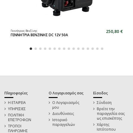
250,80 €
Γεννήτριες Βενζίνης
ΓΕΝΝΗΤΡΙΑ ΒΕΝΖΙΝΗΣ DC 12V 50A
Πληροφορίες
Ο Λογαριασμός σας
Είσοδος
Η ΕΤΑΙΡΕΙΑ
Ο Λογαριασμός
Σύνδεση
μου
ΥΠΗΡΕΣΙΕΣ
Βρείτε την
Διευθύνσεις
παραγγελία σας
ΠΟΛΙΤΙΚΗ
ως επισκέπτης
ΕΠΙΣΤΡΟΦΩΝ
Ιστορικό
παραγγελιών
Χάρτης
ΤΡΟΠΟΙ
Ιστότοπου
ΠΛΗΡΩΜΗΣ