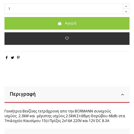
Αγορά
Περιγραφή
Γεννήτρια Βενζίνης τετράχρονη απο την BORMANN συνεχούς
ισχύος 2.3kW και μέγιστης ισχύος 2.5kW.Στάθμη Θορύβου 68db στα
7mΔοχείο Καυσίμου 15Lt Πρίζες 2x16A 220V και 12V DC 8.3A