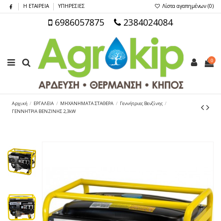
Η ΕΤΑΙΡΕΙΑ
ΥΠΗΡΕΣΙΕΣ
Λίστα αγαπημένων (
0
)
6986057875
2384024084
0
Αρχική
ΕΡΓΑΛΕΙΑ
ΜΗΧΑΝΗΜΑΤΑ ΣΤΑΘΕΡΑ
Γεννήτριες Βενζίνης
ΓΕΝΝΗΤΡΙΑ ΒΕΝΖΙΝΗΣ 2,3kW